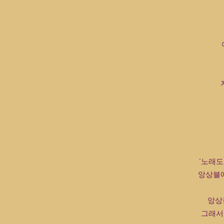
‘노래도
앙상블에
앙상
그래서