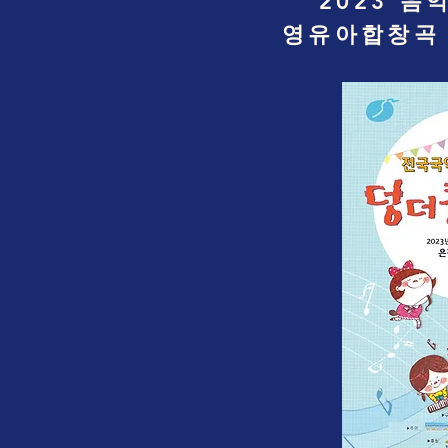
2023 음
영유아합창곡 