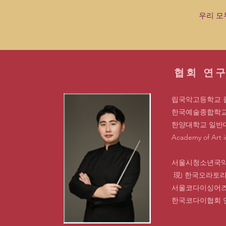
우리 모
협회 연구
립국악고등학교 졸
한국예술종합학교 
한양대학교 일반대
Academy of Ar
서울시청소년국악
現) 한국오라토
서울코다이싱어즈
한국코다이협회 