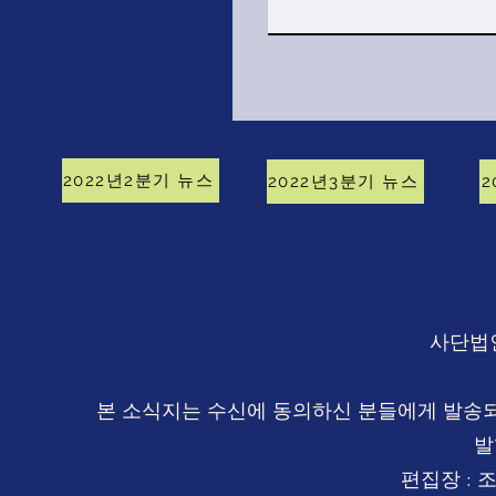
2022년2분기 뉴스
2022년3분기 뉴스
2
사단법
본 소식지는 수신에 동의하신 분들에게 발송
발
편집장 : 