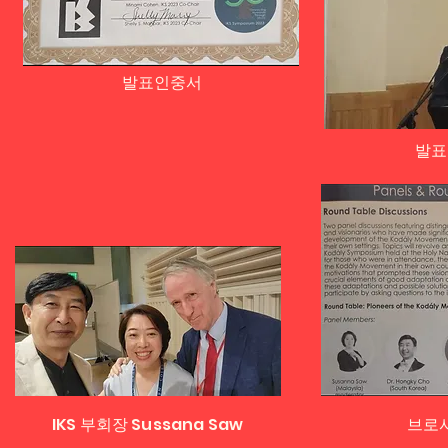
발표인중서
발표
IKS 부회장 Sussana Saw
브로