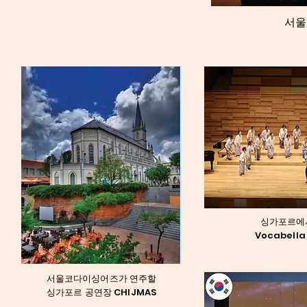
서울
싱가포르에
​Vocabell
서울코다이싱어즈가 연주할
싱가포르 공연장 CHIJMAS